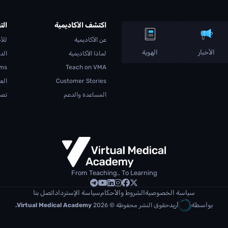
اكتشف الأكاديمية
الت
عن الأكاديمية
للأ
الأخبار
الهوية
لماذا الأكاديمية
الد
ams
Teach on VMA
Customer Stories
الع
المساعدة والدعم
تصف
From Teaching.. To Learning
سياسة الخصوصية
الشروط والأحكام
سياسة الإسترداد
اتصل بنا
بواسطة
أريد
حقوق النشر محفوظة © 2026
Virtual Medical Academy.