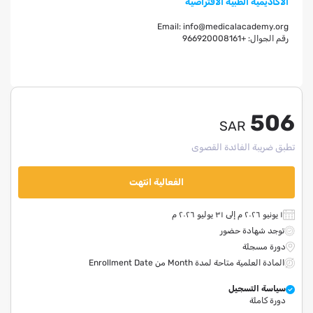
الأكاديمية الطبية الافتراضية
Email:
info@medicalacademy.org
رقم الجوال:
+966920008161
506
SAR
تطبق ضريبة الفائدة القصوى
الفعالية انتهت
١ يونيو ٢٠٢٦ م إلى ٣١ يوليو ٢٠٢٦ م
توجد شهادة حضور
دورة مسجلة
المادة العلمية متاحة لمدة Month من Enrollment Date
سياسة التسجيل
دورة كاملة