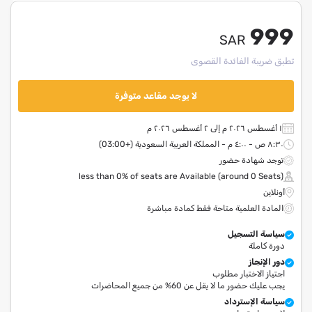
999
SAR
تطبق ضريبة الفائدة القصوى
لا يوجد مقاعد متوفرة
١ أغسطس ٢٠٢٦ م إلى ٢ أغسطس ٢٠٢٦ م
٨:٣٠ ص - ٤:٠٠ م - المملكة العربية السعودية (+03:00)
توجد شهادة حضور
less than 0% of seats are Available (around 0 Seats)
أونلاين
المادة العلمية متاحة فقط كمادة مباشرة
سياسة التسجيل
دورة كاملة
دور الإنجاز
اجتياز الاختبار مطلوب
يجب عليك حضور ما لا يقل عن 60% من جميع المحاضرات
سياسة الإسترداد